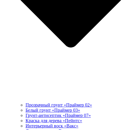
Прозрачный грунт «Праймер 02»
Белый грунт «Праймер 03»
Грунт-антисептик «Праймер 07»
Краска для дерева «Пейнтс»
Интерьерный воск «Вакс»