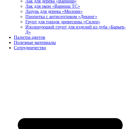
Лак для дерева «Варниш»
Лак для окон «Варниш ТС»
Лазурь для дерева «Милори»
Пропитка с антисептиком «Декинг»
Грунт для торцов древесины «Силер»
Изолирующий грунт для изделий из дуба «Барьер-
Д»
Палитра цветов
Полезные материалы
Сотрудничество