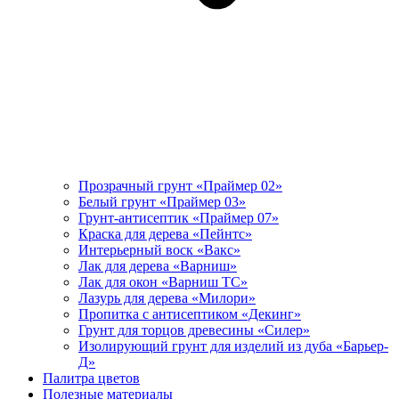
Прозрачный грунт «Праймер 02»
Белый грунт «Праймер 03»
Грунт-антисептик «Праймер 07»
Краска для дерева «Пейнтс»
Интерьерный воск «Вакс»
Лак для дерева «Варниш»
Лак для окон «Варниш ТС»
Лазурь для дерева «Милори»
Пропитка с антисептиком «Декинг»
Грунт для торцов древесины «Силер»
Изолирующий грунт для изделий из дуба «Барьер-
Д»
Палитра цветов
Полезные материалы