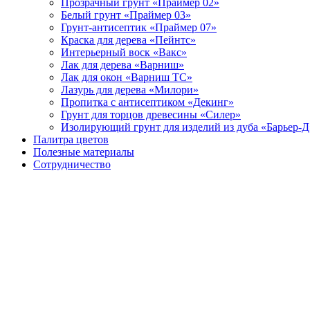
Прозрачный грунт «Праймер 02»
Белый грунт «Праймер 03»
Грунт-антисептик «Праймер 07»
Краска для дерева «Пейнтс»
Интерьерный воск «Вакс»
Лак для дерева «Варниш»
Лак для окон «Варниш ТС»
Лазурь для дерева «Милори»
Пропитка с антисептиком «Декинг»
Грунт для торцов древесины «Силер»
Изолирующий грунт для изделий из дуба «Барьер-Д
Палитра цветов
Полезные материалы
Сотрудничество