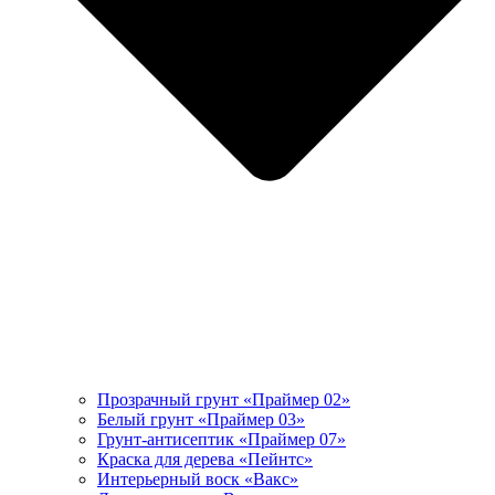
Прозрачный грунт «Праймер 02»
Белый грунт «Праймер 03»
Грунт-антисептик «Праймер 07»
Краска для дерева «Пейнтс»
Интерьерный воск «Вакс»