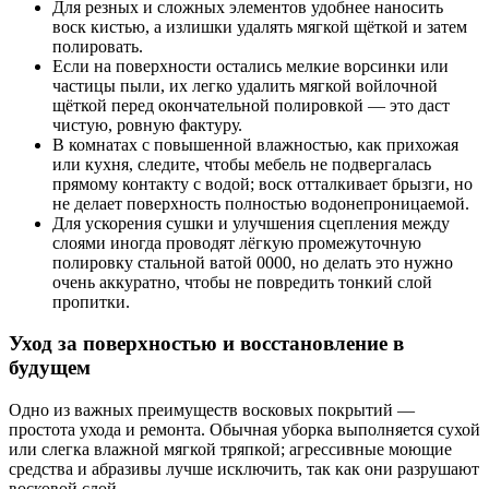
Для резных и сложных элементов удобнее наносить
воск кистью, а излишки удалять мягкой щёткой и затем
полировать.
Если на поверхности остались мелкие ворсинки или
частицы пыли, их легко удалить мягкой войлочной
щёткой перед окончательной полировкой — это даст
чистую, ровную фактуру.
В комнатах с повышенной влажностью, как прихожая
или кухня, следите, чтобы мебель не подвергалась
прямому контакту с водой; воск отталкивает брызги, но
не делает поверхность полностью водонепроницаемой.
Для ускорения сушки и улучшения сцепления между
слоями иногда проводят лёгкую промежуточную
полировку стальной ватой 0000, но делать это нужно
очень аккуратно, чтобы не повредить тонкий слой
пропитки.
Уход за поверхностью и восстановление в
будущем
Одно из важных преимуществ восковых покрытий —
простота ухода и ремонта. Обычная уборка выполняется сухой
или слегка влажной мягкой тряпкой; агрессивные моющие
средства и абразивы лучше исключить, так как они разрушают
восковой слой.