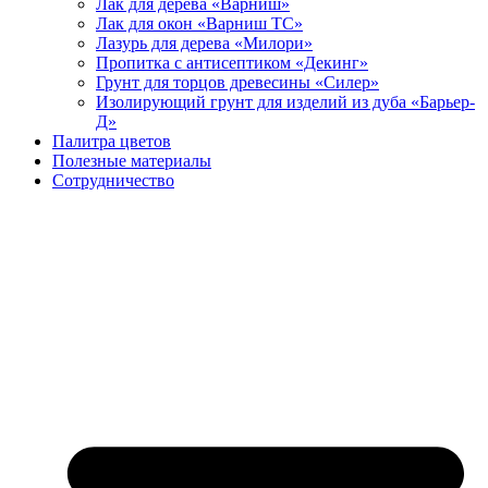
Лак для дерева «Варниш»
Лак для окон «Варниш ТС»
Лазурь для дерева «Милори»
Пропитка с антисептиком «Декинг»
Грунт для торцов древесины «Силер»
Изолирующий грунт для изделий из дуба «Барьер-
Д»
Палитра цветов
Полезные материалы
Сотрудничество