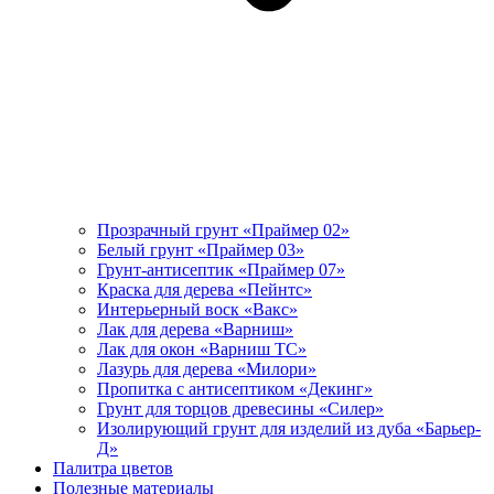
Прозрачный грунт «Праймер 02»
Белый грунт «Праймер 03»
Грунт-антисептик «Праймер 07»
Краска для дерева «Пейнтс»
Интерьерный воск «Вакс»
Лак для дерева «Варниш»
Лак для окон «Варниш ТС»
Лазурь для дерева «Милори»
Пропитка с антисептиком «Декинг»
Грунт для торцов древесины «Силер»
Изолирующий грунт для изделий из дуба «Барьер-
Д»
Палитра цветов
Полезные материалы