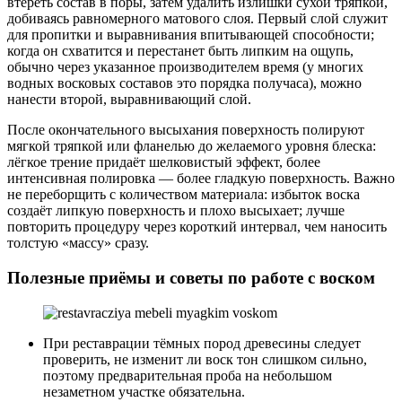
втереть состав в поры, затем удалить излишки сухой тряпкой,
добиваясь равномерного матового слоя. Первый слой служит
для пропитки и выравнивания впитывающей способности;
когда он схватится и перестанет быть липким на ощупь,
обычно через указанное производителем время (у многих
водных восковых составов это порядка получаса), можно
нанести второй, выравнивающий слой.
После окончательного высыхания поверхность полируют
мягкой тряпкой или фланелью до желаемого уровня блеска:
лёгкое трение придаёт шелковистый эффект, более
интенсивная полировка — более гладкую поверхность. Важно
не переборщить с количеством материала: избыток воска
создаёт липкую поверхность и плохо высыхает; лучше
повторить процедуру через короткий интервал, чем наносить
толстую «массу» сразу.
Полезные приёмы и советы по работе с воском
При реставрации тёмных пород древесины следует
проверить, не изменит ли воск тон слишком сильно,
поэтому предварительная проба на небольшом
незаметном участке обязательна.